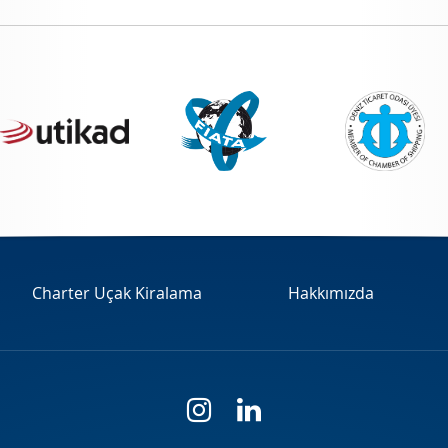
Charter Uçak Kiralama
Hakkımızda
i
l
n
i