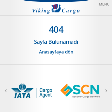
MENU
HAVAYOLU TAŞIMACILIĞI
404
DENIZYOLU TAŞIMACILIĞI
Sayfa Bulunamadı
CHARTER UÇAK KIRALAMA
Anasayfaya dön
HAKKIMIZDA
BIZE ULAŞIN
BLOG
SONFIYAT UÇAK BILETI
ANASAYFA