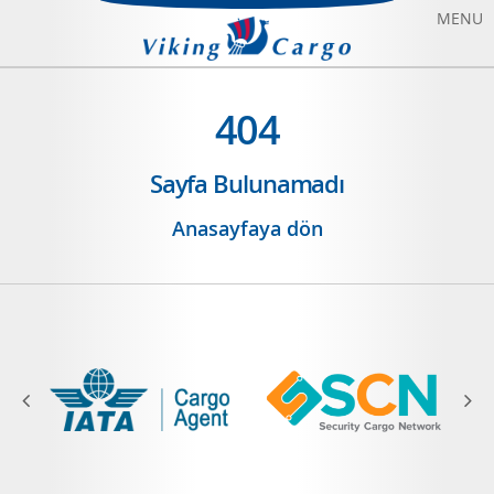
MENU
HAVAYOLU TAŞIMACILIĞI
404
DENIZYOLU TAŞIMACILIĞI
Sayfa Bulunamadı
CHARTER UÇAK KIRALAMA
Anasayfaya dön
HAKKIMIZDA
BIZE ULAŞIN
BLOG
SONFIYAT UÇAK BILETI
ANASAYFA