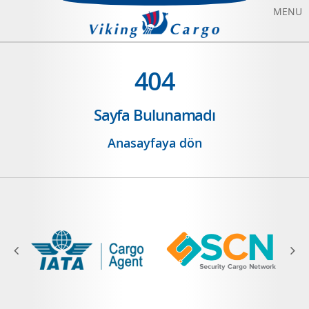
MENU
HAVAYOLU TAŞIMACILIĞI
404
DENIZYOLU TAŞIMACILIĞI
Sayfa Bulunamadı
CHARTER UÇAK KIRALAMA
Anasayfaya dön
HAKKIMIZDA
BIZE ULAŞIN
BLOG
SONFIYAT UÇAK BILETI
ANASAYFA