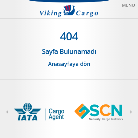
MENU
HAVAYOLU TAŞIMACILIĞI
404
DENIZYOLU TAŞIMACILIĞI
Sayfa Bulunamadı
CHARTER UÇAK KIRALAMA
Anasayfaya dön
HAKKIMIZDA
BIZE ULAŞIN
BLOG
SONFIYAT UÇAK BILETI
ANASAYFA