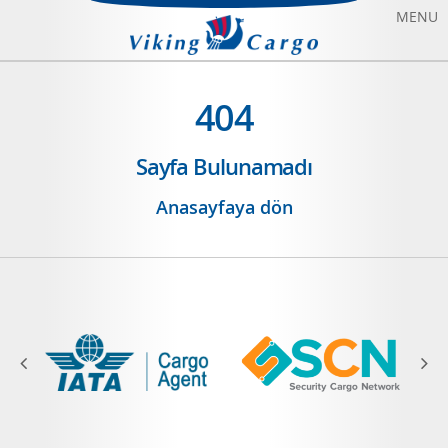
MENU
HAVAYOLU TAŞIMACILIĞI
404
DENIZYOLU TAŞIMACILIĞI
Sayfa Bulunamadı
CHARTER UÇAK KIRALAMA
Anasayfaya dön
HAKKIMIZDA
BIZE ULAŞIN
BLOG
SONFIYAT UÇAK BILETI
ANASAYFA