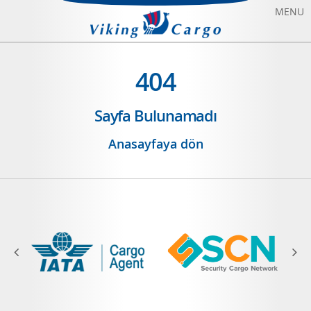
MENU
HAVAYOLU TAŞIMACILIĞI
404
DENIZYOLU TAŞIMACILIĞI
Sayfa Bulunamadı
CHARTER UÇAK KIRALAMA
Anasayfaya dön
HAKKIMIZDA
BIZE ULAŞIN
BLOG
SONFIYAT UÇAK BILETI
ANASAYFA