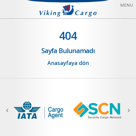
MENU
HAVAYOLU TAŞIMACILIĞI
404
DENIZYOLU TAŞIMACILIĞI
Sayfa Bulunamadı
CHARTER UÇAK KIRALAMA
Anasayfaya dön
HAKKIMIZDA
BIZE ULAŞIN
BLOG
SONFIYAT UÇAK BILETI
ANASAYFA